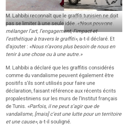
M. Lahbibi reconnaît que le graffiti tunisien ne doit
Djerba Hood…
Une une galerie piétonne de
pas se limiter à une seule idée.
«Nous pouvons
graffitis d’artistes locaux.
mélanger l’art, l’engagement, l’impact et
l’esthétique à travers le graffiti»
, a-t-il déclaré. Et
d’ajouter :
«Nous n’avons plus besoin de nous en
tenir à une chose ou à une autre.»
M. Lahbibi a déclaré que les graffitis considérés
comme du vandalisme peuvent également être
positifs s’ils sont utilisés pour faire une
déclaration, faisant référence aux récents écrits
propalestiniens sur les murs de l’Institut français
de Tunis.
«Parfois, il ne peut s’agir que de
vandalisme, [mais] c’est une lutte pour un territoire
et une cause»
, a-t-il souligné.