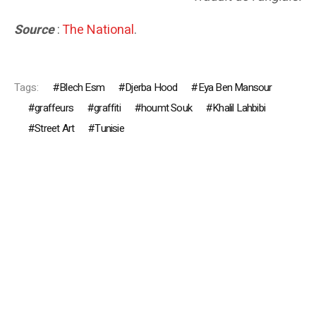
Source
:
The National
.
Tags:
Blech Esm
Djerba Hood
Eya Ben Mansour
graffeurs
graffiti
houmt Souk
Khalil Lahbibi
Street Art
Tunisie