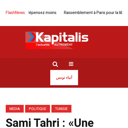
lez plus, dépensez moins
FlashNews:
Rassemblement à Paris pour la libération d
أنباء تونس
MEDIA
POLITIQUE
TUNISIE
Sami Tahri : «Une