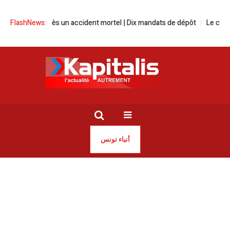
ncendié après un accident mortel | Dix mandats de dépôt
FlashNews:
Le cinéma tun
أنباء تونس