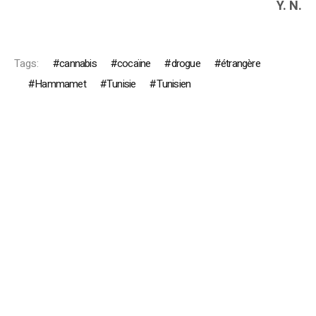
Y. N.
Tags:
cannabis
cocaïne
drogue
étrangère
Hammamet
Tunisie
Tunisien