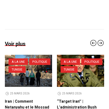
Voir plus
A LA UNE
POLITIQUE
A LA UNE
POLITIQUE
TUNISIE
TUNISIE
25 MARS 2026
25 MARS 2026
Iran | Comment
‘‘Target Iran’’ |
Netanyahu et le Mossad
L’administration Bush