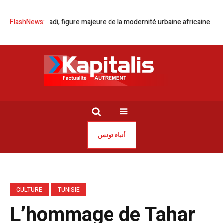
ène Dhaouadi, figure majeure de la modernité urbaine africaine
FlashNews:
OMCT T
أنباء تونس
CULTURE
TUNISIE
L’hommage de Tahar