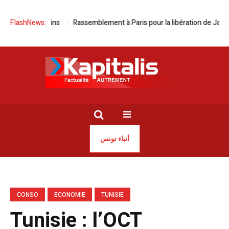
épensez moins
FlashNews:
Rassemblement à Paris pour la libération de Jaouhar B
أنباء تونس
CONSO
ECONOMIE
TUNISIE
Tunisie : l’OCT