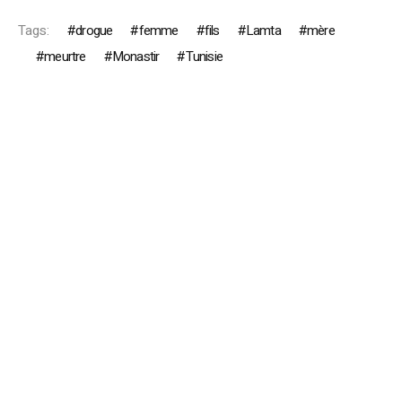
Tags:
drogue
femme
fils
Lamta
mère
meurtre
Monastir
Tunisie