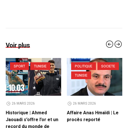
Voir plus
SPORT
TUNISIE
POLITIQUE
SOCIETE
TUNISIE
26 MARS 2026
26 MARS 2026
Historique | Ahmed
Affaire Anas Hmaïdi | Le
Jaouadi s’offre l’or et un
procès reporté
record du monde de