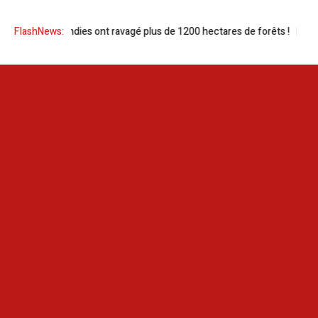
dies ont ravagé plus de 1200 hectares de forêts !
FlashNews:
Tunis | Dr Yosr Hamdi