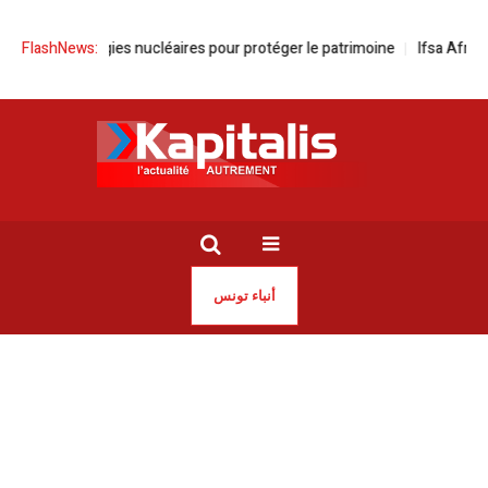
hnologies nucléaires pour protéger le patrimoine
FlashNews:
Ifsa Africa | L’agroa
أنباء تونس