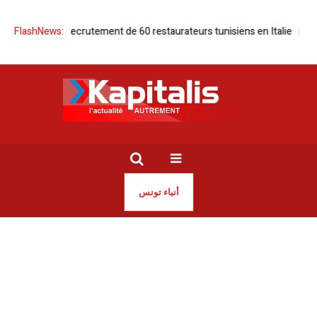
on et recrutement de 60 restaurateurs tunisiens en Italie
FlashNews:
Banques tun
أنباء تونس