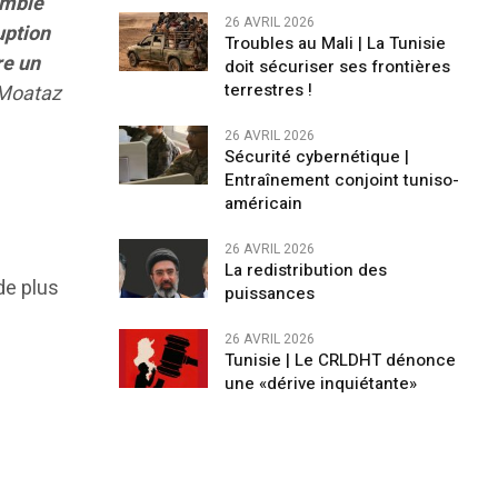
emble
26 AVRIL 2026
uption
Troubles au Mali | La Tunisie
re un
doit sécuriser ses frontières
terrestres !
 Moataz
26 AVRIL 2026
Sécurité cybernétique |
Entraînement conjoint tuniso-
américain
26 AVRIL 2026
n
La redistribution des
de plus
puissances
26 AVRIL 2026
Tunisie | Le CRLDHT dénonce
une «dérive inquiétante»