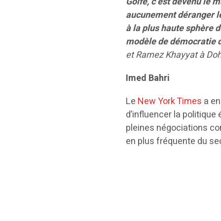
Golfe, c’est devenu le 
aucunement déranger le 
à la plus haute sphère d
modèle de démocratie do
et Ramez Khayyat à Doha
Imed Bahri
Le
New York Times
a en
d’influencer la politique
pleines négociations co
en plus fréquente du s