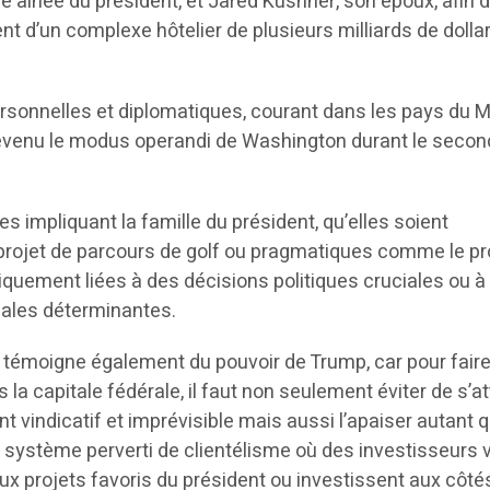
lle aînée du président, et Jared Kushner, son époux, afin 
t d’un complexe hôtelier de plusieurs milliards de dolla
personnelles et diplomatiques, courant dans les pays du 
devenu le modus operandi de Washington durant le secon
es impliquant la famille du président, qu’elles soient
rojet de parcours de golf ou pragmatiques comme le pr
quement liées à des décisions politiques cruciales ou à
nales déterminantes.
 témoigne également du pouvoir de Trump, car pour fair
la capitale fédérale, il faut non seulement éviter de s’at
nt vindicatif et imprévisible mais aussi l’apaiser autant 
un système perverti de clientélisme où des investisseurs 
aux projets favoris du président ou investissent aux côté