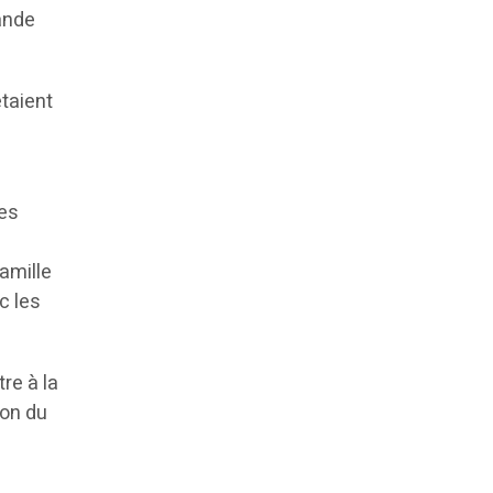
ande
taient
les
e
famille
c les
re à la
ion du
n