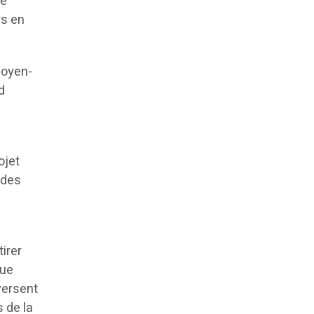
de
rs en
Moyen-
d
ojet
 des
e
tirer
que
versent
s de la