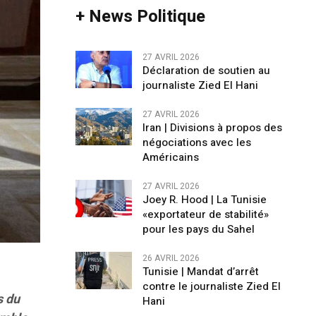
+ News Politique
27 AVRIL 2026
Déclaration de soutien au
journaliste Zied El Hani
27 AVRIL 2026
Iran | Divisions à propos des
négociations avec les
Américains
27 AVRIL 2026
Joey R. Hood | La Tunisie
«exportateur de stabilité»
pour les pays du Sahel
26 AVRIL 2026
Tunisie | Mandat d’arrêt
contre le journaliste Zied El
s du
Hani