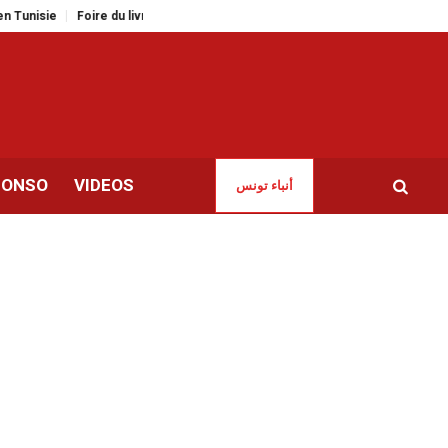
Foire du livre de Tunis | Articles interdits et sanctions pour les contrevenan
CONSO
VIDEOS
أنباء تونس