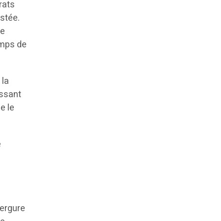
rats
stée.
le
emps de
 la
issant
e le
e
vergure