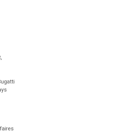
,
Bugatti
ays
faires