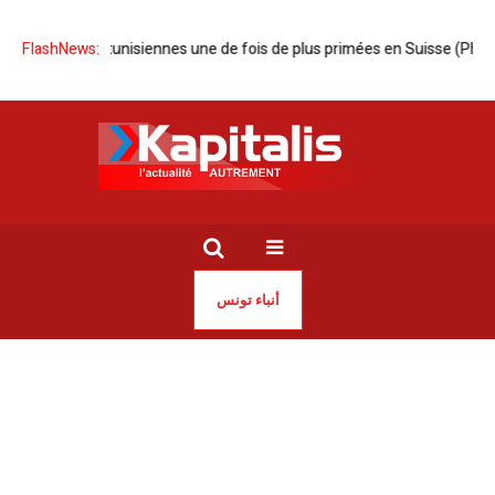
 tunisiennes une de fois de plus primées en Suisse (Photos)
FlashNews:
Laouina | 
أنباء تونس