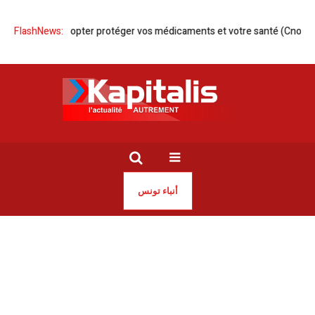
 adopter protéger vos médicaments et votre santé (Cnopt)
FlashNews:
Point sur l
أنباء تونس