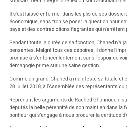
suffisamment intégré la réflexion sur l’articulation 
Il s’est laissé enfermer dans les plis de ses dossi
économique, sans trop se poser la question pour savo
pays et des contradictions flagrantes qui n’arrêtent
Pendant toute la durée de sa fonction, Chahed n’a j
pensantes. Malgré tous ces déboires, il donne l’impre
promise à s’enfoncer lentement sans l’espoir de voir
démagogie prime sur une saine gestion.
Comme un grand, Chahed a manifesté sa totale et ex
28 juillet 2018, à l’Assemblée des représentants du 
Reprenant les arguments de Rached Ghannouchi sur la
députés la belle pérennité de son maintien dans la 
bonheur qui s’engage à nous procurer la certitude d’