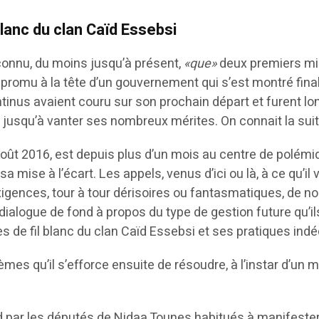
lanc du clan Caïd Essebsi
connu, du moins jusqu’à présent,
«que»
deux premiers min
romu à la tête d’un gouvernement qui s’est montré fina
ontinus avaient couru sur son prochain départ et furent 
nt jusqu’à vanter ses nombreux mérites. On connait la suit
t 2016, est depuis plus d’un mois au centre de polémique
mise à l’écart. Les appels, venus d’ici ou là, à ce qu’il v
exigences, tour à tour dérisoires ou fantasmatiques, de 
 dialogue de fond à propos du type de gestion future qu’i
 de fil blanc du clan Caïd Essebsi et ses pratiques ind
blèmes qu’il s’efforce ensuite de résoudre, à l’instar d’u
.
ed par les députés de Nidaa Tounes habitués à manifeste