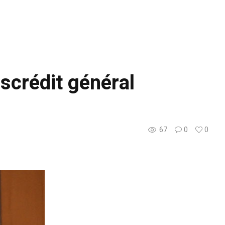
scrédit général
67
0
0