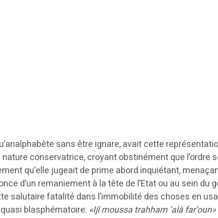
analphabète sans être ignare, avait cette représentation 
De nature conservatrice, croyant obstinément que l’ordre 
gement qu’elle jugeait de prime abord inquiétant, menaçant
nonce d’un remaniement à la tête de l’Etat ou au sein du g
tte salutaire fatalité dans l’immobilité des choses en usa
 quasi blasphématoire:
«Ijî moussa trahham ‘alâ far’oun»