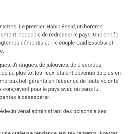
istres. Le premier, Habib Essid, un homme
lement incapable de redresser le pays. Une année
longtemps démentis par le couple Caïd Essebsi et
e.
s, d’intrigues, de jalousies, de discordes,
ide au plus tôt les lieux, étaient devenus de plus en
nombreux belligérants en l’absence de toute volonté
ls conçoivent pour le pays avec ou sans lui.
écentes à désespérer.
n médecin vénal administrant des poisons à ses
r une curieuse tendance aux revirements, à rester