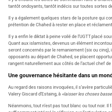
tantôt ondoyants, tantôt indécis sur toutes sortes d
Il y a également quelques stars de la posture qui c
prétention de Chahed à rester en place et réclamen
Il y a enfin le diktat à peine voilé de l’UGTT placé s
Quant aux islamistes, devenus un élément incontourn
seront concernés par le remaniement (six ou cinq), 
opposants au départ de Chahed, se placent opportu
rangent naturellement aux côtés de l’actuel chef d
Une gouvernance hésitante dans un monde
Au regard des raisons invoquées, il s’avère particul
Valery Giscard d’Estaing, à
«laisser les choses basse
Néanmoins, tout n’est pas tout blanc ou tout noir. Il 