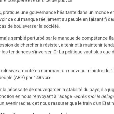
entre conquête et exercice de pouvoir.
ers, pratique une gouvernance hésitante dans un monde en 
ir ce qui manque réellement au peuple en faisant fi des 
 pas de bouleverser la société.
amais semblé perturbé par le manque de compétence flagr
ssion de chercher à résister, à tenir et à maintenir tendu
 les tendances s’inverser. Or La politique vaut plus que 
clusive autorité en nommant un nouveau ministre de l’In
peuple (ARP) par 148 voix.
 nécessité de sauvegarder la stabilité du pays, il a jug
fonction en nous renvoyant à l’adage
«après moi le délug
un avenir radieux et nous rassurer que le train d’un Etat 