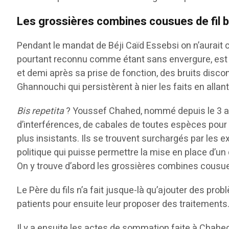
Les grossières combines cousues de fil b
Pendant le mandat de Béji Caïd Essebsi on n’aurait 
pourtant reconnu comme étant sans envergure, est p
et demi après sa prise de fonction, des bruits disc
Ghannouchi qui persistèrent à nier les faits en alla
Bis repetita
? Youssef Chahed, nommé depuis le 3 aoû
d’interférences, de cabales de toutes espèces pour sa 
plus insistants. Ils se trouvent surchargés par les 
politique qui puisse permettre la mise en place d’un
On y trouve d’abord les grossières combines cousues
Le Père du fils n’a fait jusque-là qu’ajouter des pro
patients pour ensuite leur proposer des traitements
Il y a ensuite les actes de sommation faite à Chah