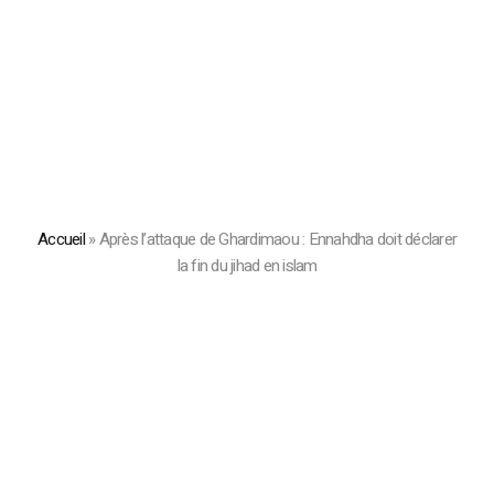
Accueil
»
Après l’attaque de Ghardimaou : Ennahdha doit déclarer
la fin du jihad en islam