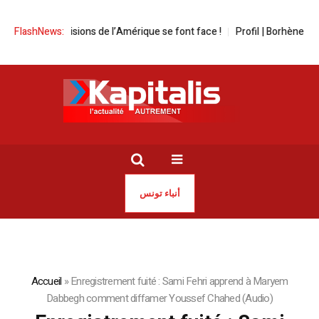
 | Deux visions de l’Amérique se font face !
FlashNews:
Profil | Borhène Dhaouad
أنباء تونس
Accueil
»
Enregistrement fuité : Sami Fehri apprend à Maryem
Dabbegh comment diffamer Youssef Chahed (Audio)