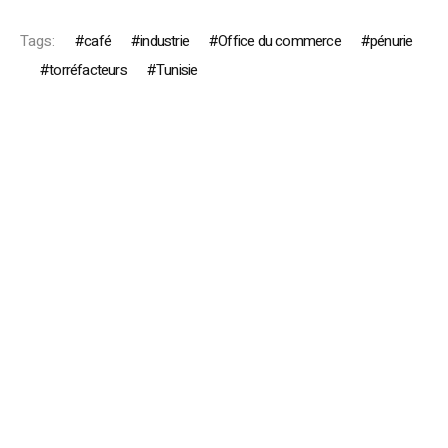
Tags:
café
industrie
Office du commerce
pénurie
torréfacteurs
Tunisie