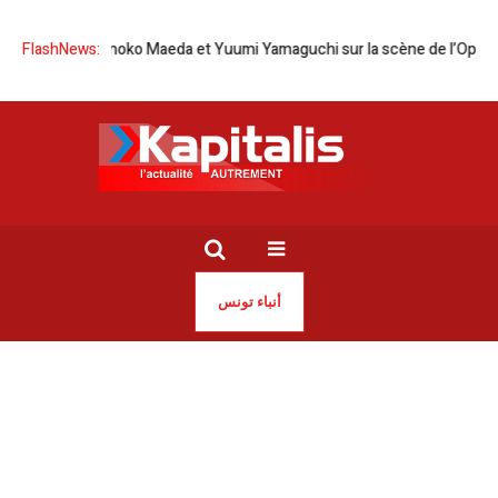
pon | Tomoko Maeda et Yuumi Yamaguchi sur la scène de l’Opéra de Tun
FlashNews:
أنباء تونس