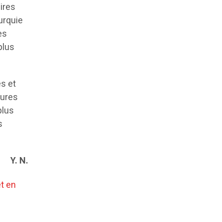
ires
urquie
es
plus
s et
tures
plus
s
Y. N.
t en