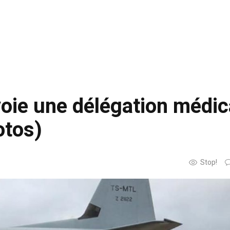
voie une délégation médic
otos)
Stop!