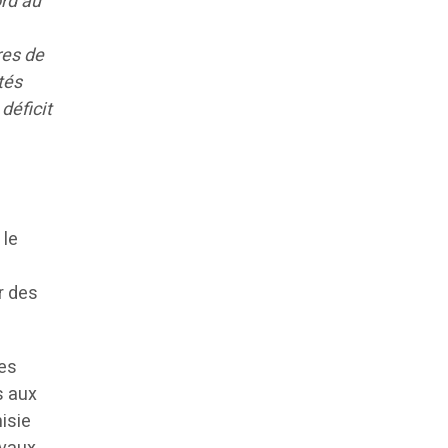
ord au
res de
tés
déficit
 le
r des
des
s aux
nisie