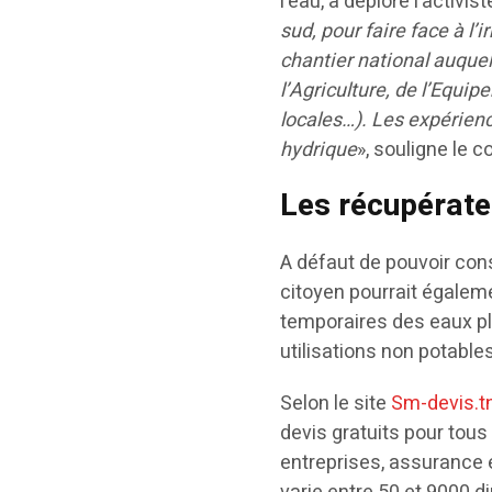
l’eau, a déploré l’activist
sud, pour faire face à l’
chantier national auquel
l’Agriculture, de l’Equip
locales…). Les expérienc
hydrique
», souligne le c
Les récupérate
A défaut de pouvoir cons
citoyen pourrait égaleme
temporaires des eaux plu
utilisations non potables
Selon le site
Sm-devis.t
devis gratuits pour tou
entreprises, assurance e