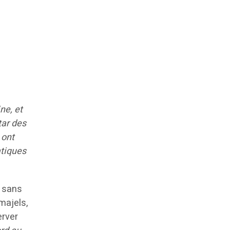
ne, et
tar des
 ont
atiques
s sans
majels,
erver