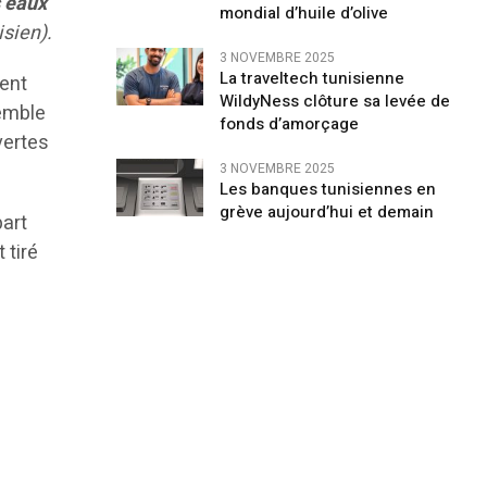
s eaux
mondial d’huile d’olive
isien).
3 NOVEMBRE 2025
La traveltech tunisienne
vent
WildyNess clôture sa levée de
semble
fonds d’amorçage
vertes
3 NOVEMBRE 2025
Les banques tunisiennes en
grève aujourd’hui et demain
part
 tiré