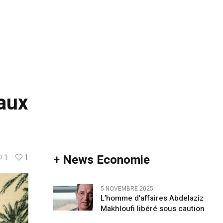
 aux
+ News Economie
1
1
5 NOVEMBRE 2025
L’homme d’affaires Abdelaziz
Makhloufi libéré sous caution