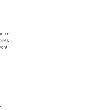
ses et
pirés
sont
s