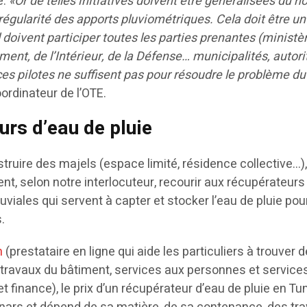
e.
«Or de telles initiatives doivent être généralisées du n
irrégularité des apports pluviométriques. Cela doit être un
 doivent participer toutes les parties prenantes (ministè
ement, de l’Intérieur, de la Défense… municipalités, autori
es pilotes ne suffisent pas pour résoudre le problème du 
oordinateur de l’OTE.
urs d’eau de pluie
truire des majels (espace limité, résidence collective…),
nt, selon notre interlocuteur, recourir aux récupérateurs
viales qui servent à capter et stocker l’eau de pluie pou
.
n
(prestataire en ligne qui aide les particuliers à trouver 
s travaux du bâtiment, services aux personnes et service
t finance), le prix d’un récupérateur d’eau de pluie en Tu