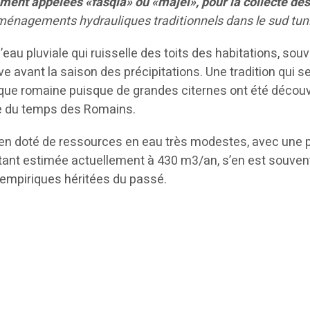
ent appelées «fasqia» ou «majel», pour la collecte de
 aménagements hydrauliques traditionnels dans le sud tun
’eau pluviale qui ruisselle des toits des habitations, sou
ve avant la saison des précipitations. Une tradition qui 
que romaine puisque de grandes citernes ont été décou
île du temps des Romains.
sien doté de ressources en eau très modestes, avec une 
ant estimée actuellement à 430 m3/an, s’en est souvent
empiriques héritées du passé.