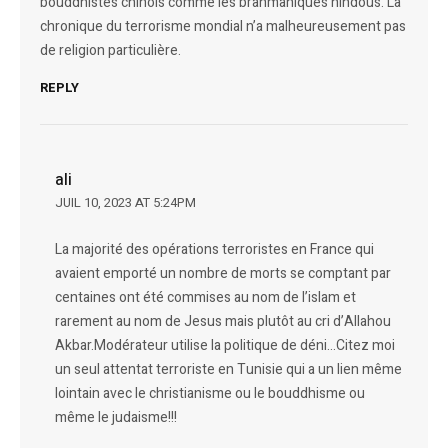
bouddhistes chinois comme les brahmaniques hindous. La
chronique du terrorisme mondial n’a malheureusement pas
de religion particulière.
REPLY
ali
JUIL 10, 2023 AT 5:24PM
La majorité des opérations terroristes en France qui
avaient emporté un nombre de morts se comptant par
centaines ont été commises au nom de l’islam et
rarement au nom de Jesus mais plutôt au cri d’Allahou
Akbar.Modérateur utilise la politique de déni…Citez moi
un seul attentat terroriste en Tunisie qui a un lien même
lointain avec le christianisme ou le bouddhisme ou
même le judaisme!!!