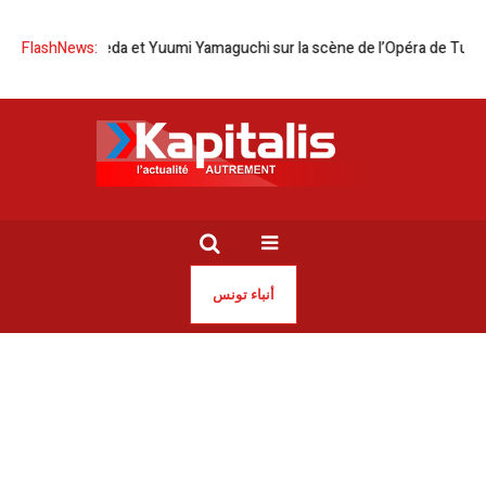
Maeda et Yuumi Yamaguchi sur la scène de l’Opéra de Tunis
FlashNews:
Tunis | 
أنباء تونس