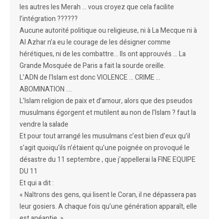
les autres les Merah … vous croyez que cela facilite
l’intégration ??????
Aucune autorité politique ou religieuse, ni à La Mecque ni à
Al Azhar n’a eu le courage de les désigner comme
hérétiques, ni de les combattre… Ils ont approuvés … La
Grande Mosquée de Paris a fait la sourde oreille.
L’ADN de l’Islam est donc VIOLENCE … CRIME …
ABOMINATION ….
L’Islam religion de paix et d’amour, alors que des pseudos
musulmans égorgent et mutilent au non de l’Islam ? faut la
vendre la salade
Et pour tout arrangé les musulmans c’est bien d’eux qu’il
s’agit quoiqu’ils n’étaient qu’une poignée on provoqué le
désastre du 11 septembre , que j’appellerai la FINE EQUIPE
DU 11
Et qui a dit :
« Naîtrons des gens, qui lisent le Coran, il ne dépassera pas
leur gosiers. A chaque fois qu’une génération apparaît, elle
est anéantie. »