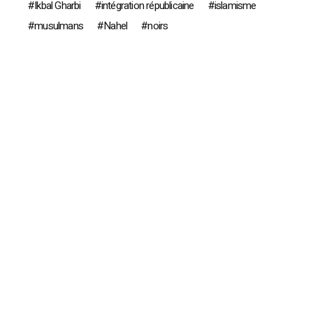
Ikbal Gharbi
intégration républicaine
islamisme
musulmans
Nahel
noirs