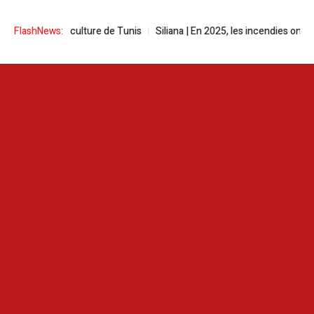
e la culture de Tunis
FlashNews:
Siliana | En 2025, les incendies ont ravagé plus d