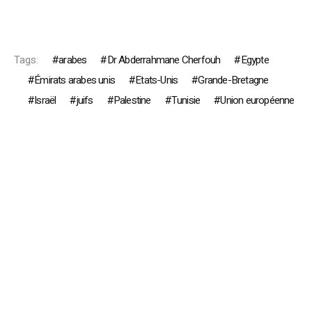
Tags:
arabes
Dr Abderrahmane Cherfouh
Egypte
Émirats arabes unis
Etats-Unis
Grande-Bretagne
Israël
juifs
Palestine
Tunisie
Union européenne