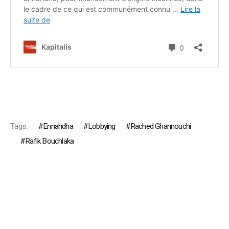
Tags:
Ennahdha
Lobbying
Rached Ghannouchi
Rafik Bouchlaka