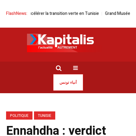
 pour accélérer la transition verte en Tunisie
FlashNews:
Grand Musée Égyptien |
أنباء تونس
POLITIQUE
TUNISIE
Ennahdha : verdict