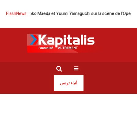
 Tomoko Maeda et Yuumi Yamaguchi sur la scène de l’Opéra de Tunis
FlashNews:
أنباء تونس