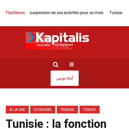
nce la suspension de ses activités pour un mois
FlashNews:
Tunisie | Sayed Fer
أنباء تونس
A LA UNE
ECONOMIE
TRIBUNE
TUNISIE
Tunisie : la fonction