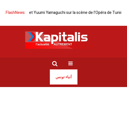
da et Yuumi Yamaguchi sur la scène de l’Opéra de Tunis
FlashNews:
Tunis | Jou
أنباء تونس