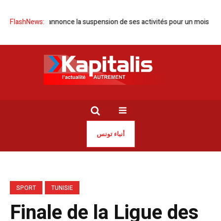
T Tunisie annonce la suspension de ses activités pour un mois
FlashNews:
Tuni
أنباء تونس
SPORT
TUNISIE
Finale de la Ligue des