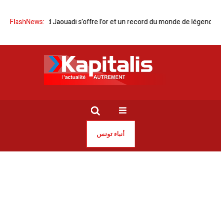
e | Ahmed Jaouadi s’offre l’or et un record du monde de légende en NC
FlashNews:
أنباء تونس