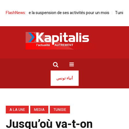
 annonce la suspension de ses activités pour un mois
FlashNews:
Tunisie | Saye
أنباء تونس
A LA UNE
MEDIA
TUNISIE
Jusqu’où va-t-on