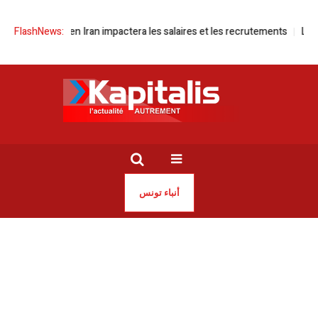
| La guerre en Iran impactera les salaires et les recrutements
FlashNews:
Les dess
أنباء تونس