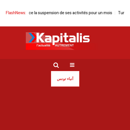
ie annonce la suspension de ses activités pour un mois
FlashNews:
Tunisie | Sa
أنباء تونس