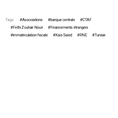
Tags:
Associations
banque centrale
CTAF
Fethi Zouhair Nouri
Financements étrangers
immatriculation fiscale
Kaïs Saïed
RNE
Tunisie