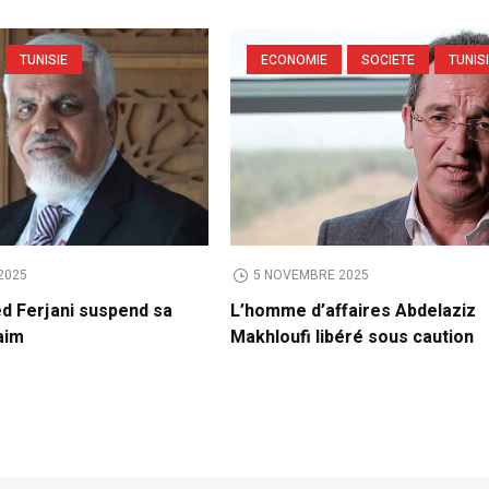
TUNISIE
ECONOMIE
SOCIETE
TUNIS
2025
5 NOVEMBRE 2025
ed Ferjani suspend sa
L’homme d’affaires Abdelaziz
aim
Makhloufi libéré sous caution