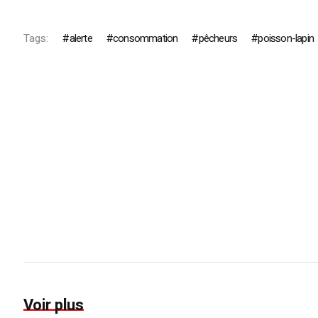
Tags:
alerte
consommation
pêcheurs
poisson-lapin
Voir plus