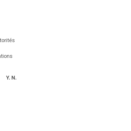
torités
ations
Y. N.