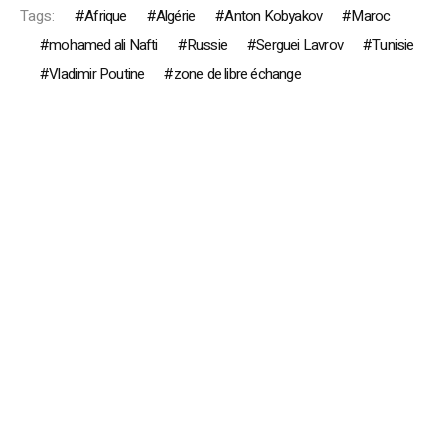
Tags:
Afrique
Algérie
Anton Kobyakov
Maroc
mohamed ali Nafti
Russie
Serguei Lavrov
Tunisie
Vladimir Poutine
zone de libre échange