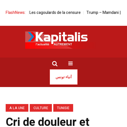
 d’Alger | Les cagoulards de la censure
FlashNews:
Trump – Mamdani | Deux vision
أنباء تونس
A LA UNE
CULTURE
TUNISIE
Cri de douleur et