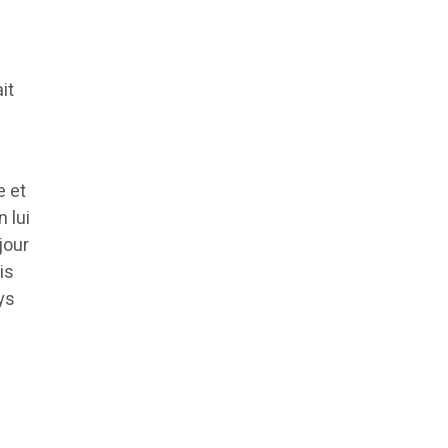
it
e et
 lui
jour
is
ys