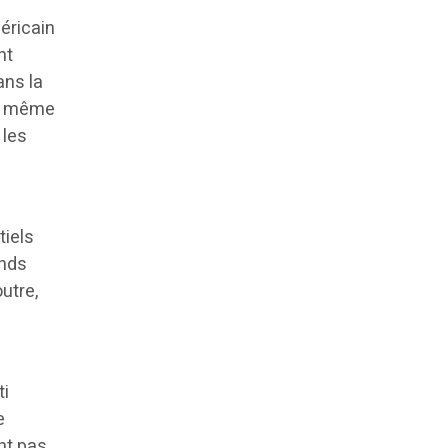
éricain
nt
ans la
ns même
 les
tiels
onds
utre,
ti
e
ont pas