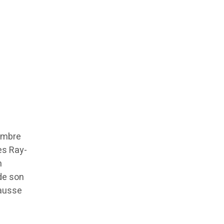
ambre
des Ray-
n
de son
hausse