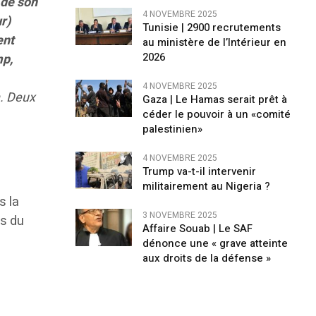
 de son
4 NOVEMBRE 2025
r)
Tunisie | 2900 recrutements
ent
au ministère de l’Intérieur en
2026
mp,
4 NOVEMBRE 2025
. Deux
Gaza | Le Hamas serait prêt à
céder le pouvoir à un «comité
palestinien»
4 NOVEMBRE 2025
Trump va-t-il intervenir
militairement au Nigeria ?
s la
3 NOVEMBRE 2025
ns du
Affaire Souab | Le SAF
dénonce une « grave atteinte
aux droits de la défense »