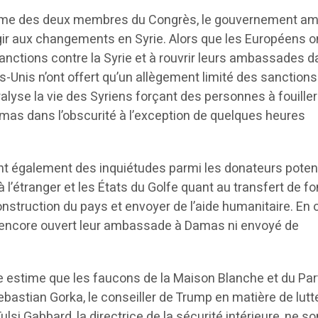
sme des deux membres du Congrès, le gouvernement am
agir aux changements en Syrie. Alors que les Européens o
nctions contre la Syrie et à rouvrir leurs ambassades d
ts-Unis n’ont offert qu’un allègement limité des sanctio
ralyse la vie des Syriens forçant des personnes à fouiller
amas dans l’obscurité à l’exception de quelques heures
t également des inquiétudes parmi les donateurs poten
l’étranger et les États du Golfe quant au transfert de f
struction du pays et envoyer de l’aide humanitaire. En o
s encore ouvert leur ambassade à Damas ni envoyé de
 estime que les faucons de la Maison Blanche et du Par
ebastian Gorka, le conseiller de Trump en matière de lutt
Tulsi Gabbard, la directrice de la sécurité intérieure, ne s