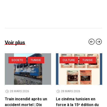
Voir plus
SOCIETE
TUNISIE
CULTURE
TUNISIE
28 MARS 2026
28 MARS 2026
Train incendié après un
Le cinéma tunisien en
accident mortel | Dix
force à la 15ᵉ édition du