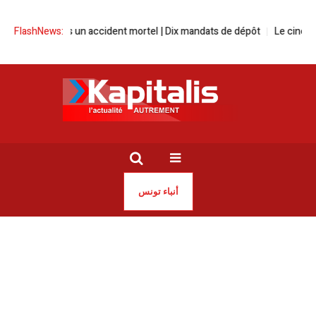
ndié après un accident mortel | Dix mandats de dépôt
FlashNews:
Le cinéma tunisi
أنباء تونس