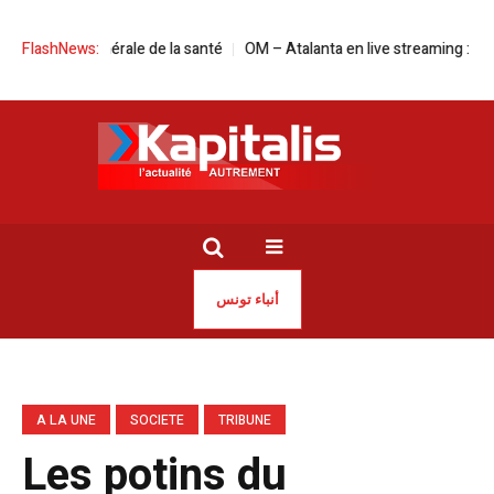
générale de la santé
FlashNews:
OM – Atalanta en live streaming : le match de la de
أنباء تونس
A LA UNE
SOCIETE
TRIBUNE
Les potins du