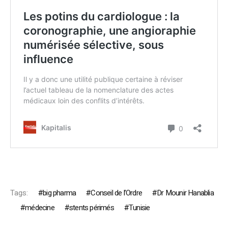
Tags:
big pharma
Conseil de l’Ordre
Dr Mounir Hanablia
médecine
stents périmés
Tunisie