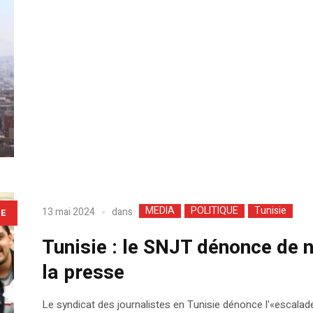
MEDIA
POLITIQUE
Tunisie
dans
13 mai 2024
LE
Tunisie : le SNJT dénonce de no
la presse
Le syndicat des journalistes en Tunisie dénonce l'«escalade i