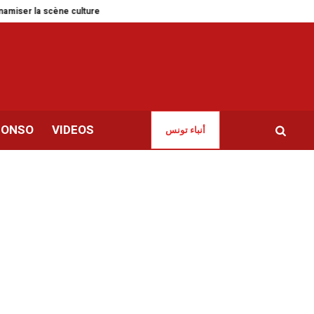
culturelle et le tourisme local
Adel Bettaïeb, nouvel attaquant des Sang e
CONSO
VIDEOS
أنباء تونس