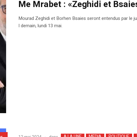
Me Mrabet : «Zeghidi et Bsaies
Mourad Zeghidi et Borhen Bsaies seront entendus par le jug
I demain, lundi 13 mai.
A LA UNE
MEDIA
POLITIQUE