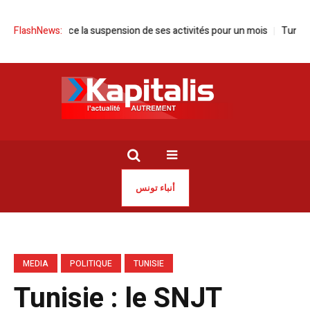
e annonce la suspension de ses activités pour un mois
FlashNews:
Tunisie | Say
أنباء تونس
MEDIA
POLITIQUE
TUNISIE
Tunisie : le SNJT