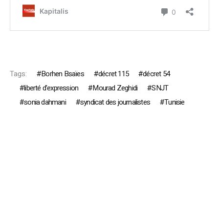
Tags:
Borhen Bsaïes
décret 115
décret 54
liberté d'expression
Mourad Zeghidi
SNJT
sonia dahmani
syndicat des journalistes
Tunisie