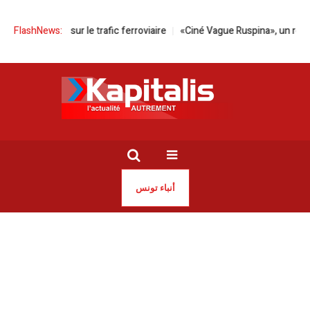
urbations sur le trafic ferroviaire
FlashNews:
«Ciné Vague Ruspina», un rendez-vo
أنباء تونس