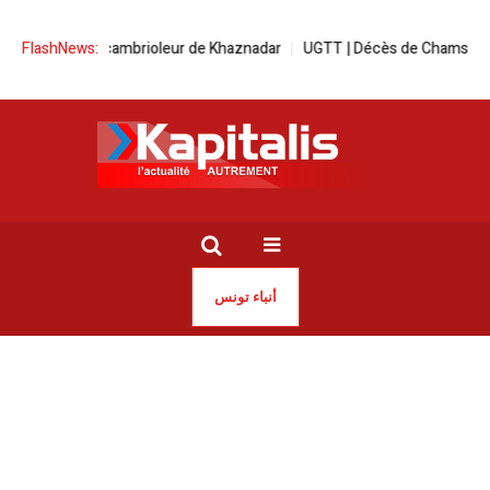
 le serial cambrioleur de Khaznadar
FlashNews:
UGTT | Décès de Chamseddine Kheli
أنباء تونس