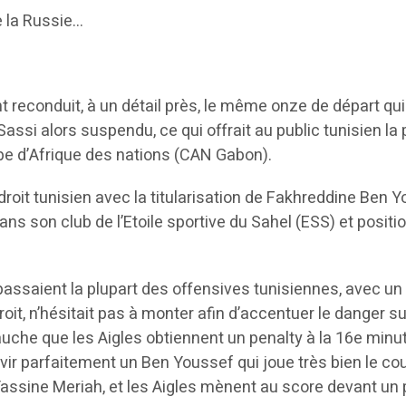
e la Russie…
nt reconduit, à un détail près, le même onze de départ qui 
assi alors suspendu, ce qui offrait au public tunisien la 
oupe d’Afrique des nations (CAN Gabon).
 droit tunisien avec la titularisation de Fakhreddine Ben 
ans son club de l’Etoile sportive du Sahel (ESS) et posit
assaient la plupart des offensives tunisiennes, avec un Y
it, n’hésitait pas à monter afin d’accentuer le danger s
uche que les Aigles obtiennent un penalty à la 16e minut
vir parfaitement un Ben Youssef qui joue très bien le co
assine Meriah, et les Aigles mènent au score devant un p