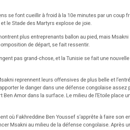
ns se font cueillir à froid à la 10e minutes par un coup fr
et le Stade des Martyrs explose de joie.
e montrent plus entreprenants ballon au pied, mais Msakn
omposition de départ, se fait ressentir.
ngent pas grand-chose, et la Tunisie se fait une nouvelle
akni reprennent leurs offensives de plus belle et l’entrée 
et apporter le danger dans une défense congolaise assez 
rt Ben Amor dans la surface. Le milieu de l’Etoile place 
nt où Fakhreddine Ben Youssef s’apprête à faire son ent
ancer Msakni au milieu de la défense congolaise. Après un