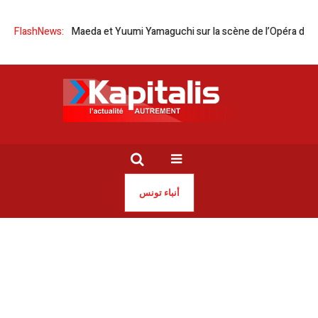
Tomoko Maeda et Yuumi Yamaguchi sur la scène de l’Opéra de Tunis
FlashNews:
T
أنباء تونس