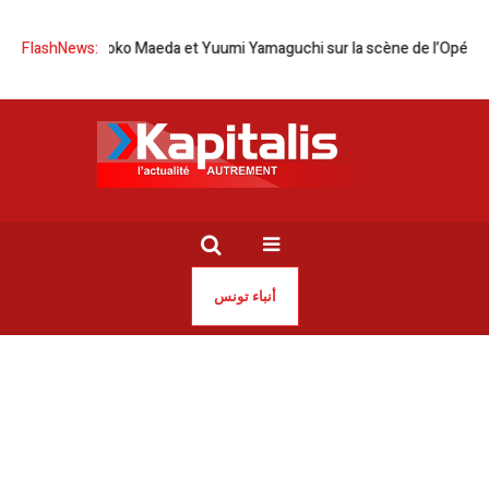
pon | Tomoko Maeda et Yuumi Yamaguchi sur la scène de l’Opéra de Tun
FlashNews:
أنباء تونس