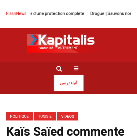
La force d’une protection complète
FlashNews:
Drogue | Sauvons nos jeunes avant 
أنباء تونس
POLITIQUE
TUNISIE
VIDEOS
Kaïs Saïed commente