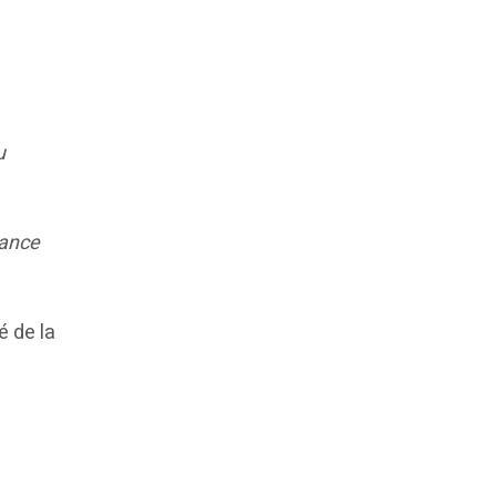
u
tance
é de la