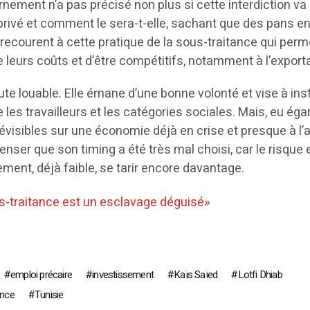
ement n’a pas précisé non plus si cette interdiction va 
privé et comment le sera-t-elle, sachant que des pans en
recourent à cette pratique de la sous-traitance qui perm
 leurs coûts et d’être compétitifs, notamment à l’exporta
te louable. Elle émane d’une bonne volonté et vise à ins
 les travailleurs et les catégories sociales. Mais, eu éga
isibles sur une économie déjà en crise et presque à l’a
nser que son timing a été très mal choisi, car le risque 
ement, déjà faible, se tarir encore davantage.
us-traitance est un esclavage déguisé»
emploi précaire
investissement
Kaïs Saïed
Lotfi Dhiab
ance
Tunisie