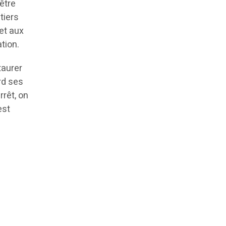
être
tiers
et aux
tion.
taurer
rd ses
rrêt, on
est