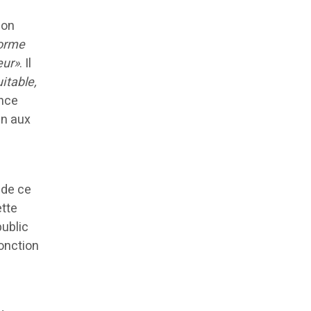
ion
forme
eur»
. Il
uitable,
ance
in aux
n
 de ce
ette
public
fonction