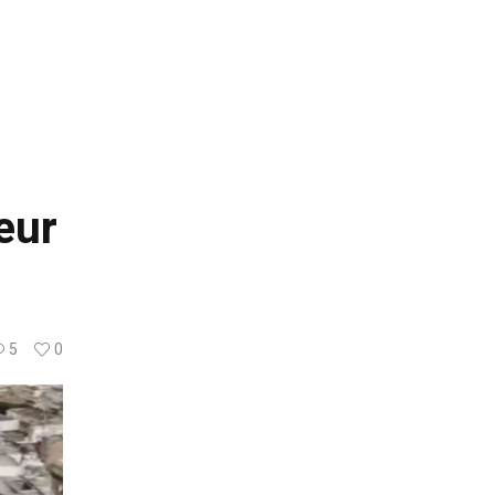
teur
5
0