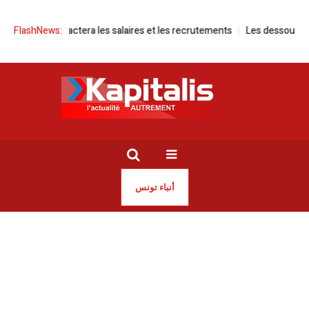
n impactera les salaires et les recrutements
FlashNews:
Les dessous de la crise du 
أنباء تونس