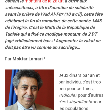
obtient le
montant de la zakat
à offrir aux
«nécessiteux», à titre d’aumône de solidarité
avant la prière de l’Aid Al-Fitr (10 avril), cette fête
célébrant la fin du ramadan, de cette année 1445
de l’Hégire. C’est le Mufti de la République de
Tunisie qui a fixé ce modique montant de 2 DT
jugé «ridiculement bas »! Augmenter la zakat ne
doit pas être vu comme un sacrilège…
Par
Moktar Lamari
*
Deux dinars par an et
par individu, c’est trop
peu pour certains,
«ridicule»
pour d’autres,
c’est
«humiliant»
pour
les populations