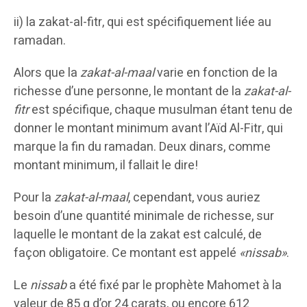
ii) la zakat-al-fitr, qui est spécifiquement liée au
ramadan.
Alors que la
zakat-al-maal
varie en fonction de la
richesse d’une personne, le montant de la
zakat-al-
fitr
est spécifique, chaque musulman étant tenu de
donner le montant minimum avant l’Aïd Al-Fitr, qui
marque la fin du ramadan. Deux dinars, comme
montant minimum, il fallait le dire!
Pour la
zakat-al-maal
, cependant, vous auriez
besoin d’une quantité minimale de richesse, sur
laquelle le montant de la zakat est calculé, de
façon obligatoire. Ce montant est appelé
«nissab»
.
Le
nissab
a été fixé par le prophète Mahomet à la
valeur de 85 g d’or 24 carats, ou encore 612