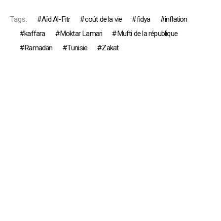
Tags:
Aïd Al-Fitr
coût de la vie
fidya
inflation
kaffara
Moktar Lamari
Mufti de la république
Ramadan
Tunisie
Zakat