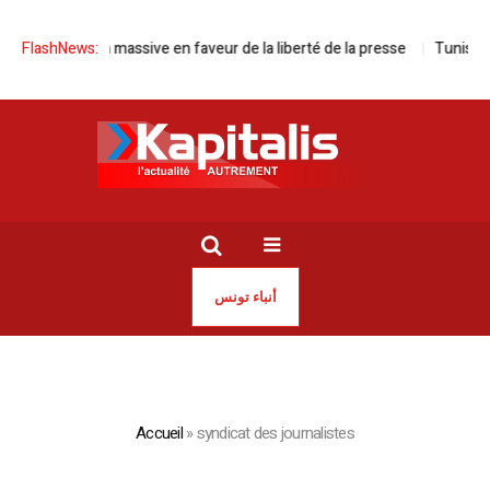
ion massive en faveur de la liberté de la presse
FlashNews:
Tunisie | Kaïs Saïed 
أنباء تونس
Accueil
»
syndicat des journalistes