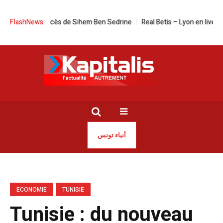
 Date du procès de Sihem Ben Sedrine
FlashNews:
Real Betis – Lyon en live stream
أنباء تونس
ECONOMIE
TUNISIE
Tunisie : du nouveau