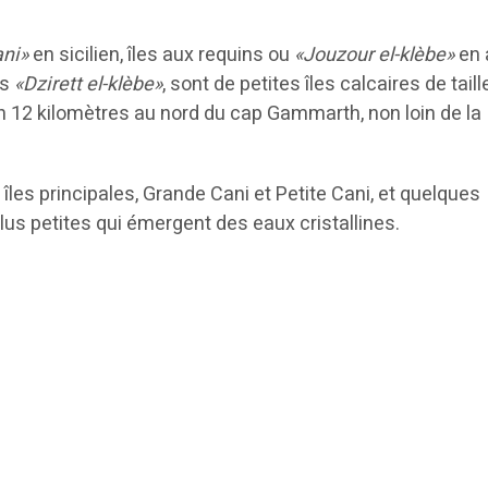
ani»
en sicilien, îles aux requins ou
«Jouzour el-klèbe»
en 
s
«Dzirett el-klèbe»
, sont de petites îles calcaires de taill
on 12 kilomètres au nord du cap Gammarth, non loin de la
les principales, Grande Cani et Petite Cani, et quelques
us petites qui émergent des eaux cristallines.