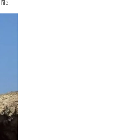
’île.