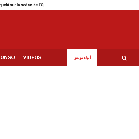
ne de l’Opéra de Tunis
Tunis | Journée mondiale de l’eau à la Cité des sc
CONSO
VIDEOS
أنباء تونس