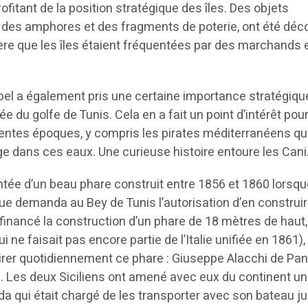
fitant de la position stratégique des îles. Des objets
 des amphores et des fragments de poterie, ont été déc
gère que les îles étaient fréquentées par des marchands 
chipel a également pris une certaine importance stratégiqu
ée du golfe de Tunis. Cela en a fait un point d’intérêt pour
érentes époques, y compris les pirates méditerranéens qu
ge dans ces eaux. Une curieuse histoire entoure les Cani
ntée d’un beau phare construit entre 1856 et 1860 lorsqu
e demanda au Bey de Tunis l’autorisation d’en construir
financé la construction d’un phare de 18 mètres de haut,
ui ne faisait pas encore partie de l’Italie unifiée en 1861)
irer quotidiennement ce phare : Giuseppe Alacchi de Pane
a. Les deux Siciliens ont amené avec eux du continent u
ida qui était chargé de les transporter avec son bateau j