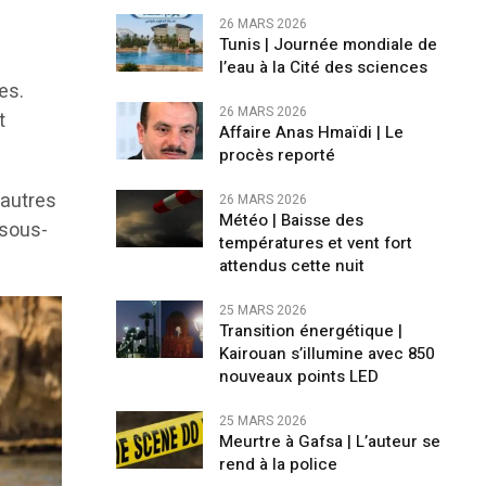
26 MARS 2026
Tunis | Journée mondiale de
l’eau à la Cité des sciences
es.
26 MARS 2026
t
Affaire Anas Hmaïdi | Le
procès reporté
’autres
26 MARS 2026
​Météo | Baisse des
 sous-
températures et vent fort
attendus cette nuit
25 MARS 2026
Transition énergétique |
Kairouan s’illumine avec 850
nouveaux points LED
25 MARS 2026
Meurtre à Gafsa | L’auteur se
rend à la police