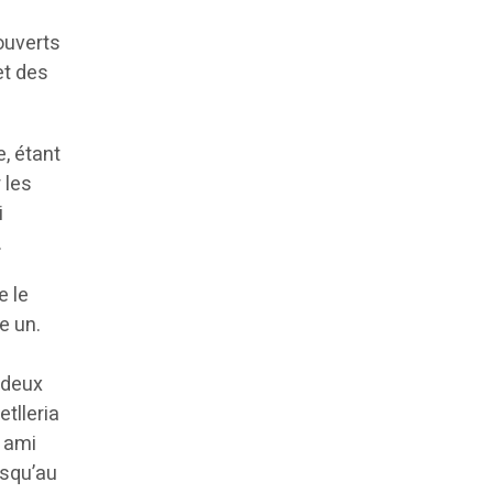
ouverts
et des
e, étant
 les
i
.
e le
e un.
, deux
tlleria
n ami
usqu’au