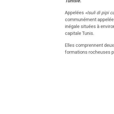
Tunisie.
Appelées
«Isuli di pipi c
communément appelée
inégale situées à envir
capitale Tunis.
Elles comprennent deux î
formations rocheuses pl